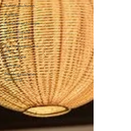
Nationalkulturen
Agilität
Arbeitspsychologie
Interkulturelle
Kommunikation
Psychodynamische
A&O
Psychologie
Führung
Pferdegestütztes
Coaching